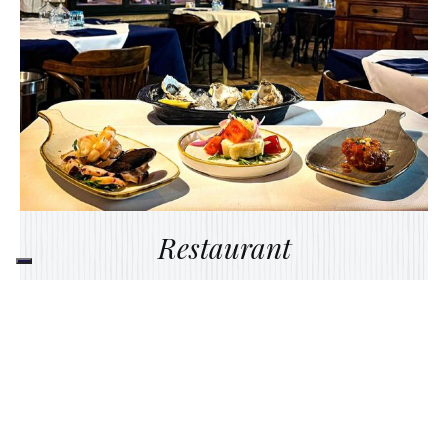
Restaurant
Unser Restaurant im Erdgeschoss ist der
ideale Ort, um die Spezialitäten
der
maritimen Küche
zu verkosten,
ergänzt durch
typische lokale Gerichte
,
die von unserem Chefkoch neu
interpretiert werden. Sie können unsere